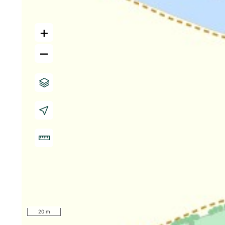
+
–
20 m