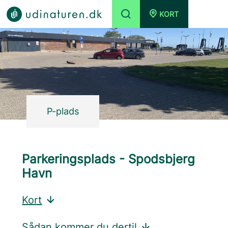
KORT
P-plads
Parkeringsplads - Spodsbjerg
Havn
Kort
Sådan kommer du dertil