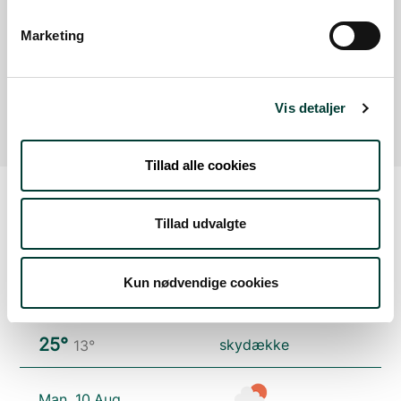
Parkeringsplads - Spodsbjerg Havn
Læs mere
Marketing
Parkeringsplads - Spodsbjerg Havn
Læs mere
Vis detaljer
Tillad alle cookies
Tillad udvalgte
Vejrudsigt
Kun nødvendige cookies
Søn. 9.Aug
25°
skydække
13°
Man. 10.Aug