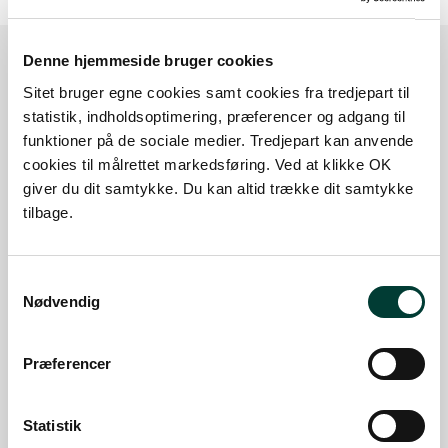
Denne hjemmeside bruger cookies
Sitet bruger egne cookies samt cookies fra tredjepart til
Sådan kommer du dertil
statistik, indholdsoptimering, præferencer og adgang til
funktioner på de sociale medier. Tredjepart kan anvende
Parkering
cookies til målrettet markedsføring. Ved at klikke OK
giver du dit samtykke. Du kan altid trække dit samtykke
Med offentlig transport
tilbage.
Google Maps
Samtykkevalg
Nødvendig
Parkeringsplads - Spodsbjerg Havn
Præferencer
Parkering med el-ladestander
Læs mere
Statistik