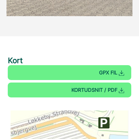
Kort
GPX FIL
KORTUDSNIT / PDF