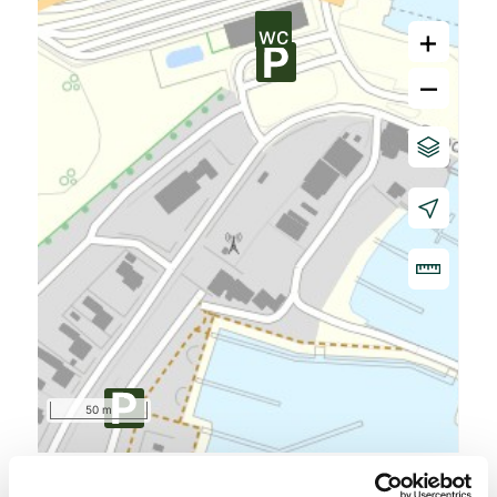
+
–
50 m