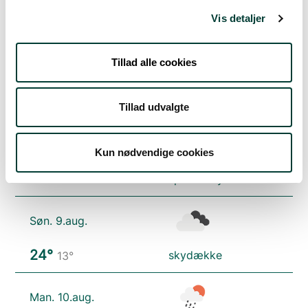
Vejrudsigt
Vis detaljer
Tillad alle cookies
Fre. 7.aug.
18°
spredt skydække
14°
Tillad udvalgte
Lør. 8.aug.
Kun nødvendige cookies
21°
spredt skydække
12°
Søn. 9.aug.
24°
skydække
13°
Man. 10.aug.