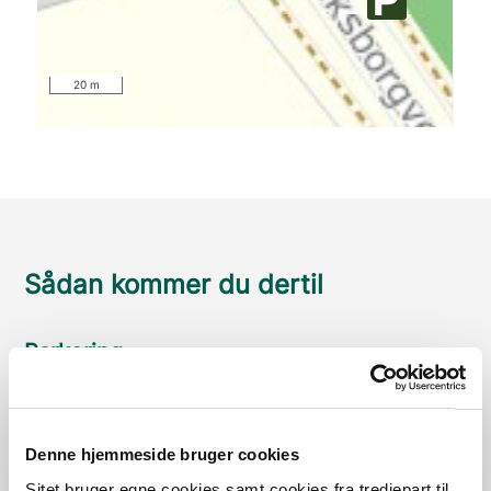
20 m
Sådan kommer du dertil
Parkering
Med offentlig transport
Google Maps
Denne hjemmeside bruger cookies
Sitet bruger egne cookies samt cookies fra tredjepart til