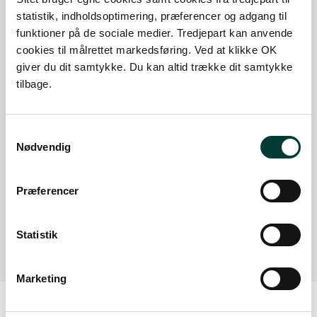
statistik, indholdsoptimering, præferencer og adgang til
funktioner på de sociale medier. Tredjepart kan anvende
Nørreskoven, Frederiksborgvej - Plantagevej
cookies til målrettet markedsføring. Ved at klikke OK
P-plads
giver du dit samtykke. Du kan altid trække dit samtykke
Læs mere
tilbage.
Nørreskoven, Skolekrogs Hus
P-plads
Samtykkevalg
Nødvendig
Læs mere
Nørreskoven, Frederiksborgvej - Søstien
Præferencer
P-plads
Læs mere
Statistik
Marketing