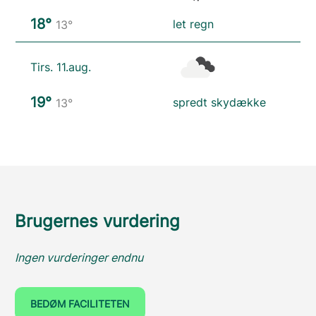
18°
let regn
13°
Tirs. 11.aug.
19°
spredt skydække
13°
Brugernes vurdering
Ingen vurderinger endnu
BEDØM FACILITETEN