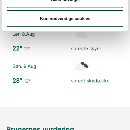
Fre. 7.Aug
19°
let regn
12°
Kun nødvendige cookies
Lør. 8.Aug
22°
spredte skyer
11°
Søn. 9.Aug
28°
spredt skydække
12°
Brugernes vurdering