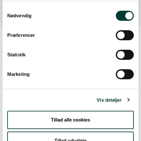
Læs mere
Samtykkevalg
Nødvendig
Præferencer
Vejrudsigt
Statistik
Ons. 5.Aug
Marketing
25°
regn
19°
Vis detaljer
Tors. 6.Aug
Tillad alle cookies
22°
let regn
15°
Tillad udvalgte