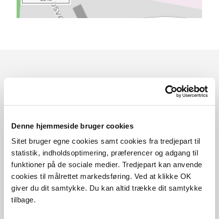
Sådan kommer du dertil
Parkering
Denne hjemmeside bruger cookies
Med offentlig transport
Sitet bruger egne cookies samt cookies fra tredjepart til
statistik, indholdsoptimering, præferencer og adgang til
Google Maps
funktioner på de sociale medier. Tredjepart kan anvende
cookies til målrettet markedsføring. Ved at klikke OK
giver du dit samtykke. Du kan altid trække dit samtykke
tilbage.
Frøslev Plantage v. Karsten Thomsens Plads