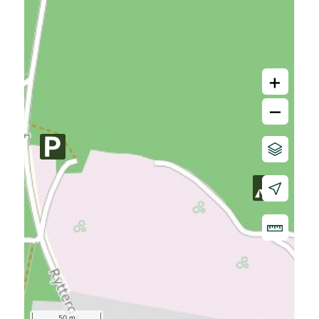
+
–
50 m