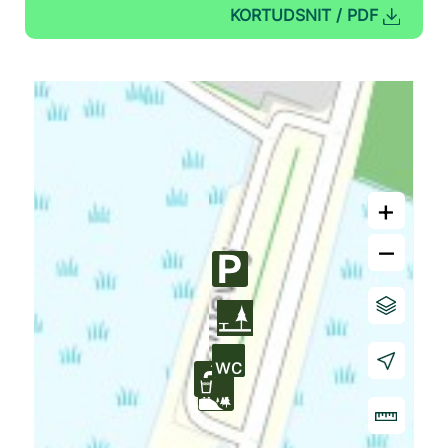
KORTUDSNIT / PDF
+
–