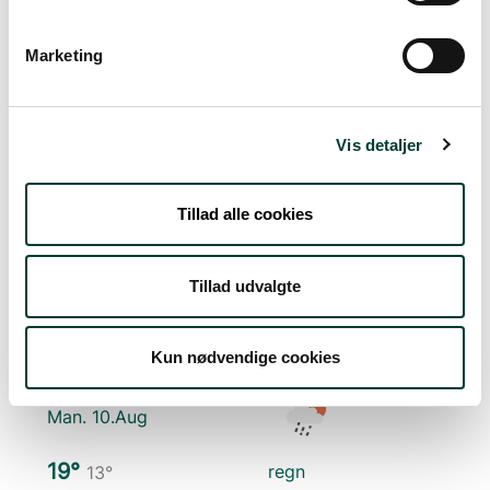
Fre. 7.Aug
Marketing
17°
skydække
13°
Vis detaljer
Lør. 8.Aug
Tillad alle cookies
20°
få skyer
12°
Tillad udvalgte
Søn. 9.Aug
25°
spredt skydække
13°
Kun nødvendige cookies
Man. 10.Aug
19°
regn
13°