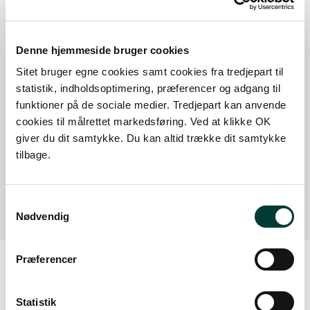
Parkeringsplads (47264) - Rasteplads ved
Denne hjemmeside bruger cookies
Villebøl Bro
Sitet bruger egne cookies samt cookies fra tredjepart til
På nordsiden af Kongeåen ved Villebøl Bro
statistik, indholdsoptimering, præferencer og adgang til
funktioner på de sociale medier. Tredjepart kan anvende
findes en rasteplads, hvor man kan parkere.
cookies til målrettet markedsføring. Ved at klikke OK
Der går to rundture ud fra P-pladsen, men er
giver du dit samtykke. Du kan altid trække dit samtykke
også muligt at gå længere mod både øst og
tilbage.
vest.
Læs mere
Samtykkevalg
Nødvendig
Præferencer
Vejrudsigt
Statistik