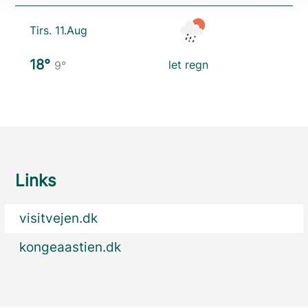
Tirs. 11.Aug
18°
let regn
9°
Links
visitvejen.dk
kongeaastien.dk