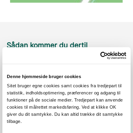
Sådan kommer du dertil
Parkering
Med offentlig transport
Denne hjemmeside bruger cookies
Sitet bruger egne cookies samt cookies fra tredjepart til
Google Maps
statistik, indholdsoptimering, præferencer og adgang til
funktioner på de sociale medier. Tredjepart kan anvende
cookies til målrettet markedsføring. Ved at klikke OK
giver du dit samtykke. Du kan altid trække dit samtykke
P-plads
tilbage.
p-plads ved Skelvej i Lindet