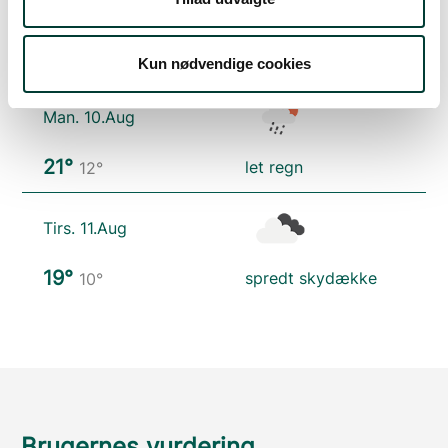
Søn. 9.Aug
26°
skydække
12°
Kun nødvendige cookies
Man. 10.Aug
21°
let regn
12°
Tirs. 11.Aug
19°
spredt skydække
10°
Brugernes vurdering