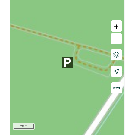
+
–
20 m