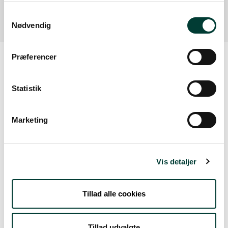
Læs mere
Samtykkevalg
Nødvendig
Præferencer
Vejrudsigt
Statistik
Fre. 7.Aug
Marketing
17°
skydække
13°
Vis detaljer
Lør. 8.Aug
Tillad alle cookies
21°
få skyer
12°
Tillad udvalgte