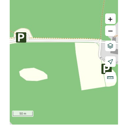
+
–
50 m