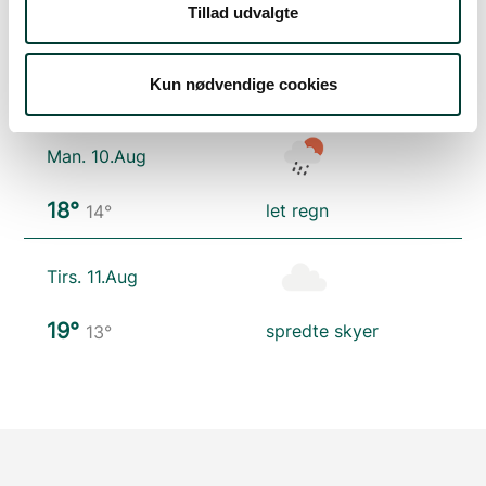
Tillad udvalgte
Søn. 9.Aug
Kun nødvendige cookies
24°
skydække
14°
Man. 10.Aug
18°
let regn
14°
Tirs. 11.Aug
19°
spredte skyer
13°