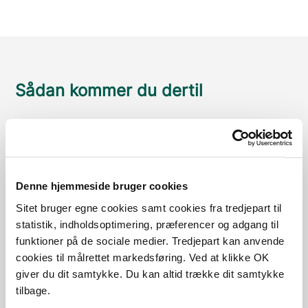
Sådan kommer du dertil
Parkering
Med offentlig transport
Denne hjemmeside bruger cookies
Google Maps
Sitet bruger egne cookies samt cookies fra tredjepart til
statistik, indholdsoptimering, præferencer og adgang til
funktioner på de sociale medier. Tredjepart kan anvende
Parkeringsplads ved Ole Rømer Observatoriet
cookies til målrettet markedsføring. Ved at klikke OK
giver du dit samtykke. Du kan altid trække dit samtykke
Læs mere
tilbage.