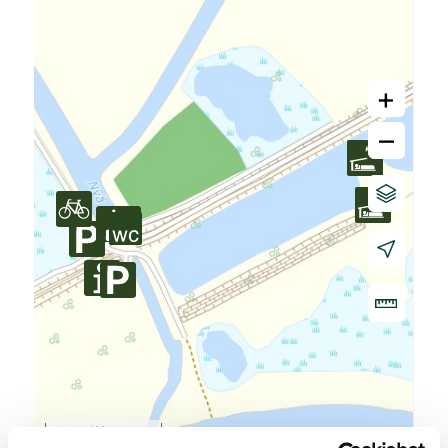
+
–
100 m