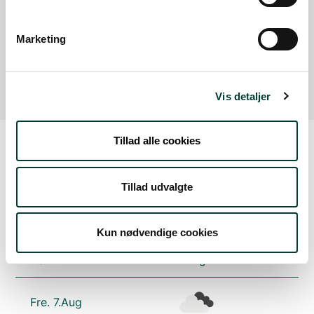
Læs mere
Marketing
Parkeringsplads ved Pumpestation Nord
Læs mere
Vis detaljer
Tillad alle cookies
Vejrudsigt
Tillad udvalgte
Tors. 6.Aug
Kun nødvendige cookies
18°
let regn
15°
Fre. 7.Aug