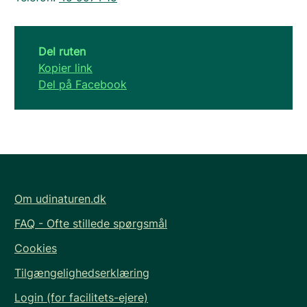
Del ruten
Kopier link
Del på Facebook
Om udinaturen.dk
FAQ - Ofte stillede spørgsmål
Cookies
Tilgængelighedserklæring
Login (for facilitets-ejere)