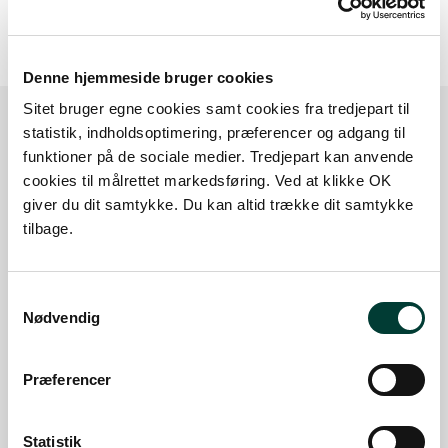
Denne hjemmeside bruger cookies
Sitet bruger egne cookies samt cookies fra tredjepart til
statistik, indholdsoptimering, præferencer og adgang til
funktioner på de sociale medier. Tredjepart kan anvende
Sådan kommer du dertil
cookies til målrettet markedsføring. Ved at klikke OK
giver du dit samtykke. Du kan altid trække dit samtykke
Parkering
tilbage.
Med offentlig transport
Samtykkevalg
Google Maps
Nødvendig
Præferencer
Holdeplads ved Pumpestation Nord
Mulighed for parkering af ca. 15 biler.
Statistik