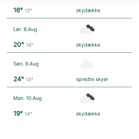
16°
skydække
13°
Lør. 8.Aug
20°
skydække
14°
Søn. 9.Aug
24°
spredte skyer
13°
Man. 10.Aug
19°
skydække
14°