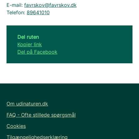
E-mail:
favrskov@favrskov.dk
Telefon:
89641010
Del ruten
Kopier link
Del på Facebook
Om udinaturen.dk
FAQ - Ofte stillede spørgsmål
Cookies
Tilgængelighedserklæring