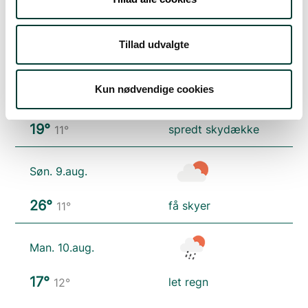
Fre. 7.aug.
Tillad udvalgte
17°
skydække
12°
Kun nødvendige cookies
Lør. 8.aug.
19°
spredt skydække
11°
Søn. 9.aug.
26°
få skyer
11°
Man. 10.aug.
17°
let regn
12°