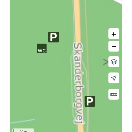
+
–
20 m