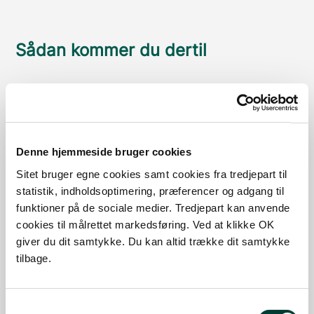
Sådan kommer du dertil
Parkering
Med offentlig transport
Denne hjemmeside bruger cookies
Google Maps
Sitet bruger egne cookies samt cookies fra tredjepart til
statistik, indholdsoptimering, præferencer og adgang til
funktioner på de sociale medier. Tredjepart kan anvende
P-plads Otterup Byskov
cookies til målrettet markedsføring. Ved at klikke OK
P-plads med plads til 2 - 3 personbiler
giver du dit samtykke. Du kan altid trække dit samtykke
tilbage.
Læs mere
Samtykkevalg