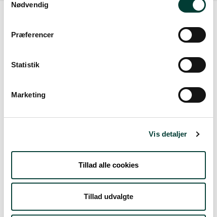
Nødvendig
Præferencer
Vejrudsigt
Statistik
Lør. 8.Aug
Marketing
21°
spredte skyer
11°
Søn. 9.Aug
Vis detaljer
24°
skydække
14°
Tillad alle cookies
Man. 10.Aug
Tillad udvalgte
18°
let regn
13°