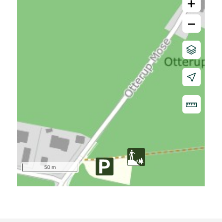
+
–
50 m