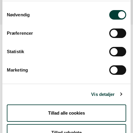
Læs mere
Samtykkevalg
Nødvendig
Præferencer
Vejrudsigt
Statistik
Søn. 9.Aug
Marketing
21°
skydække
12°
Vis detaljer
Man. 10.Aug
Tillad alle cookies
16°
regn
13°
Tillad udvalgte