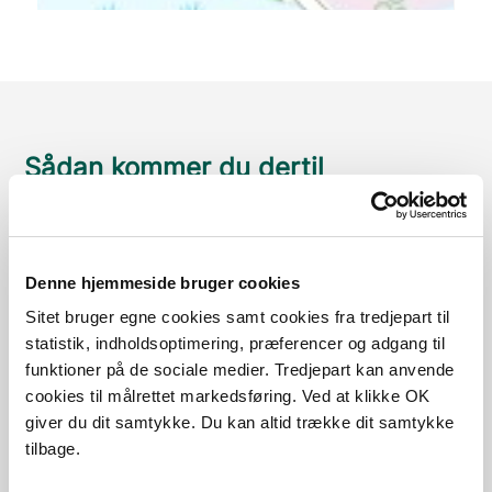
Sådan kommer du dertil
Parkering
Med offentlig transport
Denne hjemmeside bruger cookies
Sitet bruger egne cookies samt cookies fra tredjepart til
Google Maps
statistik, indholdsoptimering, præferencer og adgang til
funktioner på de sociale medier. Tredjepart kan anvende
cookies til målrettet markedsføring. Ved at klikke OK
giver du dit samtykke. Du kan altid trække dit samtykke
P-plads
tilbage.
Ved P-pladsen er der bord/bænk