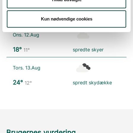
Tirs. 11.Aug
16°
skydække
12°
Kun nødvendige cookies
Ons. 12.Aug
18°
spredte skyer
11°
Tors. 13.Aug
24°
spredt skydække
12°
Brugernes vurdering