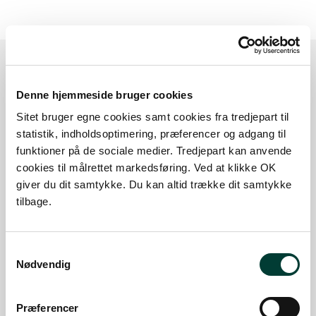
Sådan kommer du dertil
Denne hjemmeside bruger cookies
Sitet bruger egne cookies samt cookies fra tredjepart til
statistik, indholdsoptimering, præferencer og adgang til
Parkering
funktioner på de sociale medier. Tredjepart kan anvende
cookies til målrettet markedsføring. Ved at klikke OK
Med offentlig transport
giver du dit samtykke. Du kan altid trække dit samtykke
Google Maps
tilbage.
Samtykkevalg
Nødvendig
Parkeringsplads ved Dravedvej
Parkeringsplads ved Dravedvej
Læs mere
Præferencer