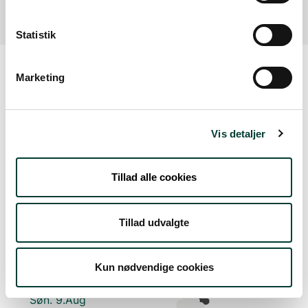
Statistik
Marketing
Vejrudsigt
Vis detaljer
Fre. 7.Aug
Tillad alle cookies
17°
skydække
13°
Tillad udvalgte
Lør. 8.Aug
21°
få skyer
11°
Kun nødvendige cookies
Søn. 9.Aug