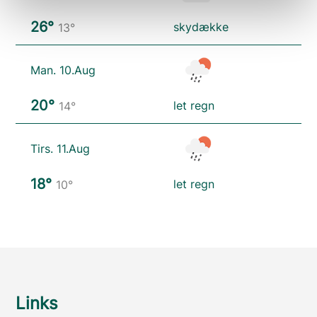
26°
skydække
13°
Man. 10.Aug
20°
let regn
14°
Tirs. 11.Aug
18°
let regn
10°
Links