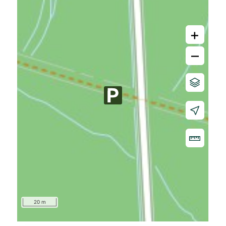
+
–
20 m