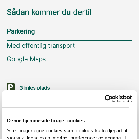
Sådan kommer du dertil
Parkering
Med offentlig transport
Google Maps
Gimles plads
Læs mere
Lille Klit
P-plads ved stranden "Lille Klit".
Denne hjemmeside bruger cookies
Læs mere
Sitet bruger egne cookies samt cookies fra tredjepart til
statistik, indholdsoptimering, præferencer og adgang til