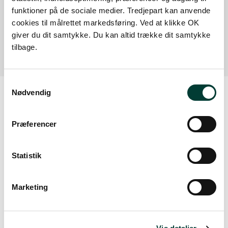
Lille Klit
funktioner på de sociale medier. Tredjepart kan anvende
P-plads ved stranden "Lille Klit".
cookies til målrettet markedsføring. Ved at klikke OK
giver du dit samtykke. Du kan altid trække dit samtykke
Læs mere
tilbage.
Samtykkevalg
Nødvendig
Vejrudsigt
Præferencer
Fre. 7.aug.
Statistik
17°
skydække
14°
Marketing
Lør. 8.aug.