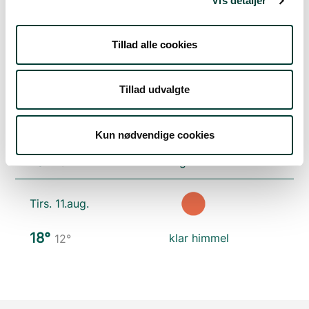
Vis detaljer
21°
spredte skyer
12°
Tillad alle cookies
Søn. 9.aug.
23°
skydække
15°
Tillad udvalgte
Man. 10.aug.
Kun nødvendige cookies
19°
regn
13°
Tirs. 11.aug.
18°
klar himmel
12°