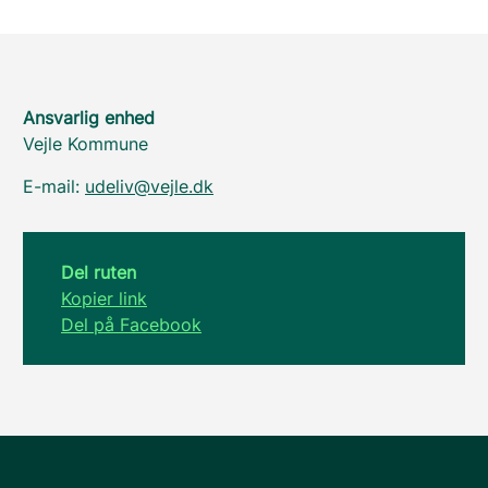
Ansvarlig enhed
Vejle Kommune
E-mail:
udeliv@vejle.dk
Del ruten
Kopier link
Del på Facebook