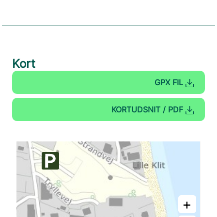
Kort
GPX FIL
KORTUDSNIT / PDF
+