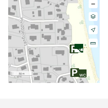
–
50 m