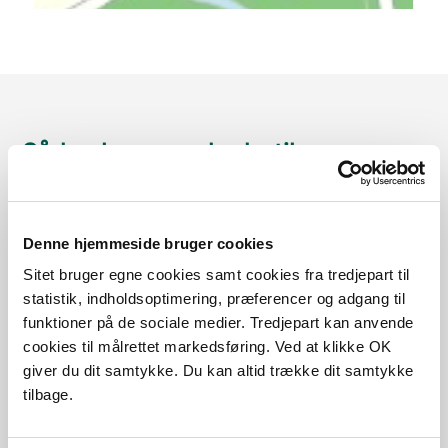
Sådan kommer du dertil
Parkering
Denne hjemmeside bruger cookies
Med offentlig transport
Sitet bruger egne cookies samt cookies fra tredjepart til
statistik, indholdsoptimering, præferencer og adgang til
Google Maps
funktioner på de sociale medier. Tredjepart kan anvende
cookies til målrettet markedsføring. Ved at klikke OK
giver du dit samtykke. Du kan altid trække dit samtykke
tilbage.
Årup Skov, Nedervej
Læs mere