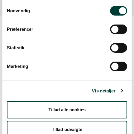
Samtykkevalg
Nødvendig
Præferencer
Vejrudsigt
Statistik
Tors. 6.Aug
Marketing
21°
let regn
13°
Vis detaljer
Fre. 7.Aug
17°
skydække
12°
Tillad alle cookies
Lør. 8.Aug
Tillad udvalgte