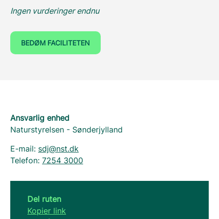
Ingen vurderinger endnu
BEDØM FACILITETEN
Ansvarlig enhed
Naturstyrelsen - Sønderjylland
E-mail:
sdj@nst.dk
Telefon:
7254 3000
Del ruten
Kopier link