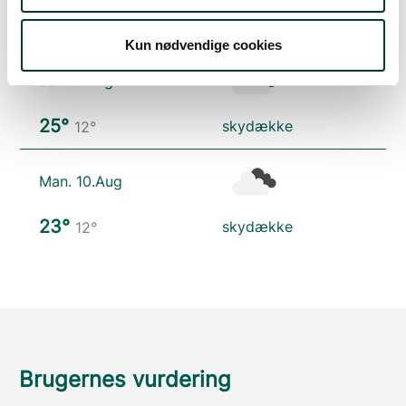
21°
spredte skyer
11°
Kun nødvendige cookies
Søn. 9.Aug
25°
skydække
12°
Man. 10.Aug
23°
skydække
12°
Brugernes vurdering