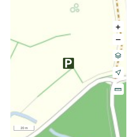
+
–
20 m