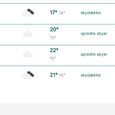
17°
skydække
14°
20°
spredte skyer
13°
22°
spredte skyer
15°
21°
skydække
15°