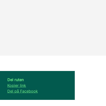
Del ruten
Kopier link
Del på Facebook