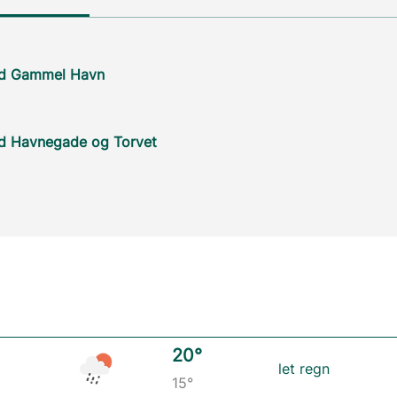
ed Gammel Havn
ed Havnegade og Torvet
20°
let regn
15°