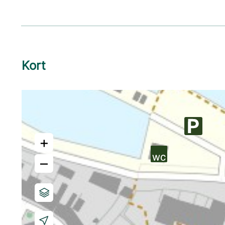
Kort
+
–