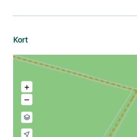
Kort
+
–