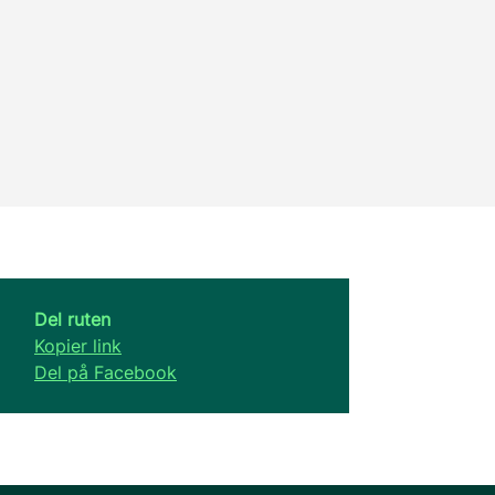
Del ruten
Kopier link
Del på Facebook