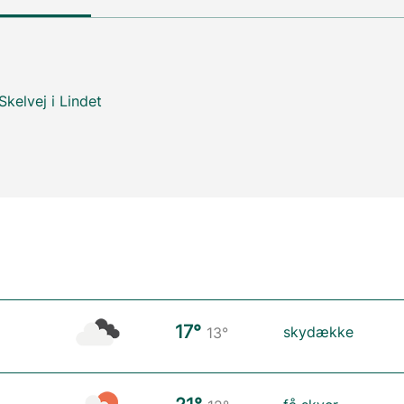
kelvej i Lindet
17°
skydække
13°