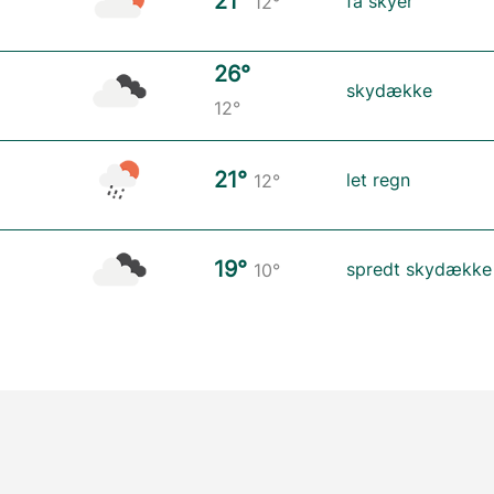
21°
få skyer
12°
26°
skydække
12°
21°
let regn
12°
19°
spredt skydække
10°