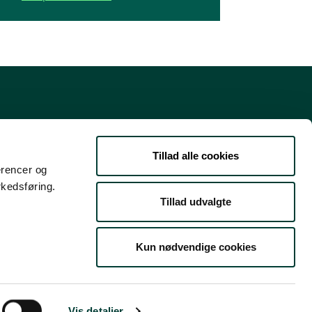
Danmarks guide til natur- og
friluftsoplevelser
Tillad alle cookies
erencer og
Støttet af Nordea-fonden
rkedsføring.
Tillad udvalgte
Kun nødvendige cookies
Vis detaljer