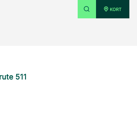
KORT
rute 511