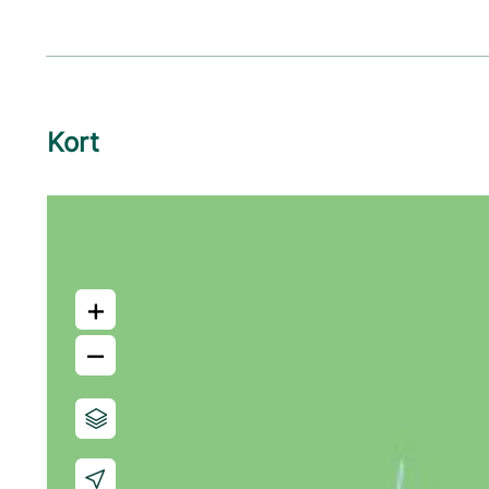
Kort
+
–