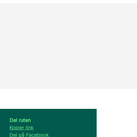
Del ruten
Kopier link
Del på Facebook