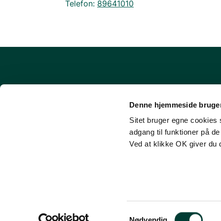
Telefon:
89641010
Om udinaturen.dk
Denne hjemmeside bruger
FAQ - Ofte stillede spørgsmål
Sitet bruger egne cookies s
Cookies
adgang til funktioner på d
Tilgængelighedserklæring
Ved at klikke OK giver du 
Login (for facilitets-ejere)
Samtykkevalg
Nødvendig