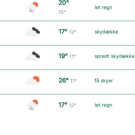
20°
let regn
15°
17°
skydække
12°
19°
spredt skydække
11°
26°
få skyer
11°
17°
let regn
12°