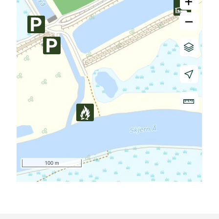
+
–
100 m