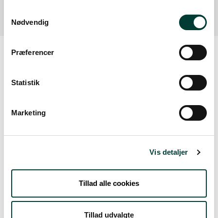
Samtykkevalg
Nødvendig
Præferencer
Vejrudsigt
Statistik
Tors. 6.Aug
Marketing
18°
let regn
15°
Vis detaljer
Fre. 7.Aug
Tillad alle cookies
16°
skydække
13°
Tillad udvalgte
Lør. 8.Aug