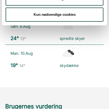
20°
skydække
14°
Kun nødvendige cookies
Søn. 9.Aug
24°
spredte skyer
13°
Man. 10.Aug
19°
skydække
14°
Brugernes vurdering