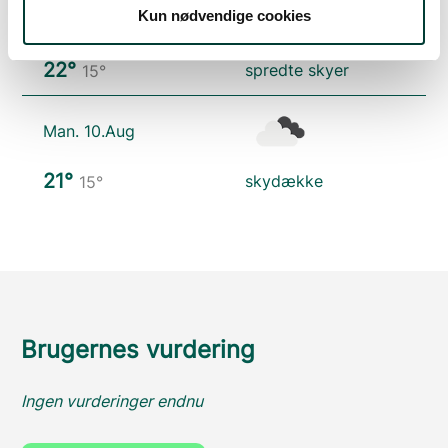
Kun nødvendige cookies
Søn. 9.Aug
22°
spredte skyer
15°
Man. 10.Aug
21°
skydække
15°
Brugernes vurdering
Ingen vurderinger endnu