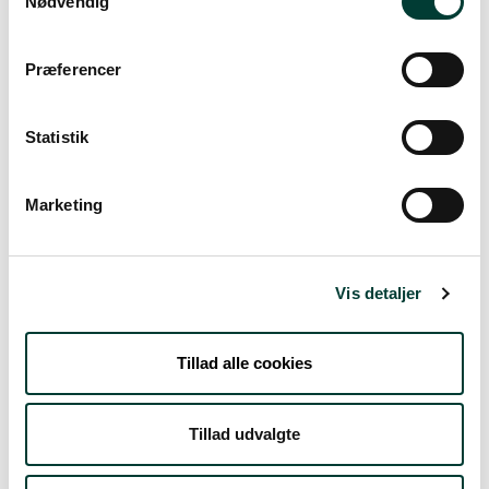
Nødvendig
Vejrudsigt
Præferencer
Statistik
Tors. 6.Aug
20°
let regn
15°
Marketing
Fre. 7.Aug
Vis detaljer
17°
skydække
14°
Tillad alle cookies
Lør. 8.Aug
Tillad udvalgte
20°
spredte skyer
13°