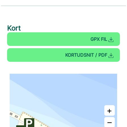
Kort
GPX FIL
KORTUDSNIT / PDF
+
–