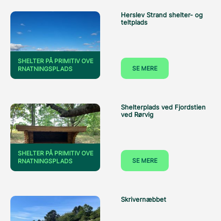
Herslev Strand shelter- og
teltplads
SHELTER PÅ PRIMITIV OVE
SE MERE
RNATNINGSPLADS
Shelterplads ved Fjordstien
ved Rørvig
SHELTER PÅ PRIMITIV OVE
SE MERE
RNATNINGSPLADS
Skrivernæbbet