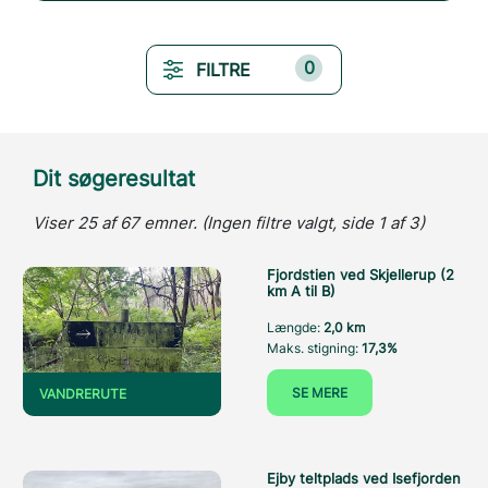
0
FILTRE
Dit søgeresultat
Viser 25 af 67 emner. (Ingen filtre valgt, side 1 af 3)
Fjordstien ved Skjellerup (2
km A til B)
Længde:
2,0 km
Maks. stigning:
17,3%
SE MERE
VANDRERUTE
Ejby teltplads ved Isefjorden