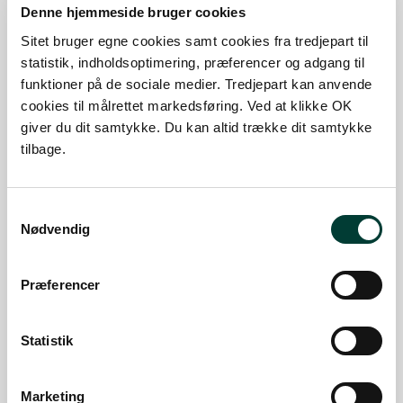
Denne hjemmeside bruger cookies
Sitet bruger egne cookies samt cookies fra tredjepart til
statistik, indholdsoptimering, præferencer og adgang til
Sankt Hans.
funktioner på de sociale medier. Tredjepart kan anvende
cookies til målrettet markedsføring. Ved at klikke OK
giver du dit samtykke. Du kan altid trække dit samtykke
tilbage.
SE MERE
P-PLADS
Samtykkevalg
Nødvendig
Fjordstien
Længde:
0,8 km
Maks. stigning:
13,1%
Præferencer
SE MERE
VANDRERUTE
Statistik
Marketing
Fjordstien