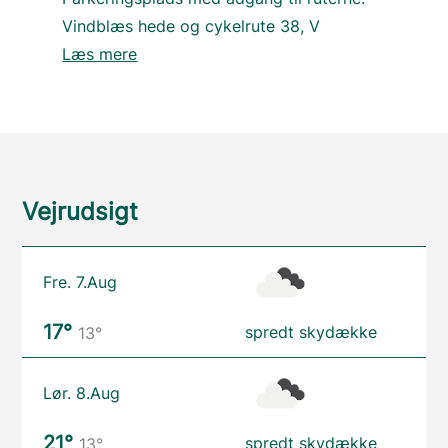
Vindblæs hede og cykelrute 38, V
Læs mere
Vejrudsigt
Fre. 7.Aug
17°
spredt skydække
13°
Lør. 8.Aug
21°
spredt skydække
13°