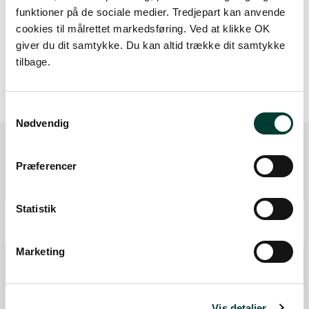
Høj stigning (maks. 8 %)
funktioner på de sociale medier. Tredjepart kan anvende
cookies til målrettet markedsføring. Ved at klikke OK
Stejl stigning (over 8 %)
giver du dit samtykke. Du kan altid trække dit samtykke
tilbage.
Samtykkevalg
Nødvendig
Præferencer
Ruten i detaljer
Statistik
Start
Samlet:
0 km
Marketing
P-plads
Fra forrige:
4,3 km
Samlet:
4,4 km
Mål
Vis detaljer