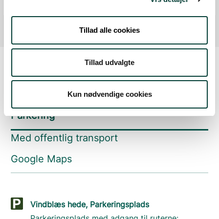
Fra forrige:
0,0 km
Samlet:
4,4 km
Tillad alle cookies
Tillad udvalgte
Sådan kommer du dertil
Kun nødvendige cookies
Parkering
Med offentlig transport
Google Maps
Vindblæs hede, Parkeringsplads
Parkeringsplads med adgang til ruterne: