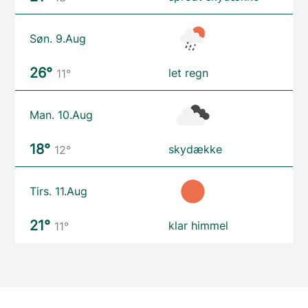
Søn. 9.Aug
26°
let regn
11°
Man. 10.Aug
18°
skydække
12°
Tirs. 11.Aug
21°
klar himmel
11°