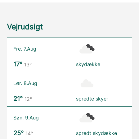
Vejrudsigt
Fre. 7.Aug
17°
skydække
13°
Lør. 8.Aug
21°
spredte skyer
12°
Søn. 9.Aug
25°
spredt skydække
14°