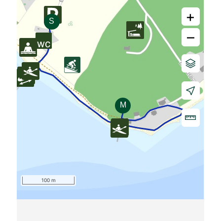
+
–
100 m