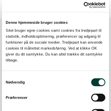
Denne hjemmeside bruger cookies
Sitet bruger egne cookies samt cookies fra tredjepart til
Ruten i detaljer
statistik, indholdsoptimering, præferencer og adgang til
funktioner på de sociale medier. Tredjepart kan anvende
cookies til målrettet markedsføring. Ved at klikke OK
Start
giver du dit samtykke. Du kan altid trække dit samtykke
Samlet:
0 km
tilbage.
P-plads
Fra forrige:
0 km
Samlet:
0,0 km
Samtykkevalg
Bålplads
Nødvendig
Toilet
Badested
Præferencer
Fra forrige:
0,1 km
Samlet:
0,1 km