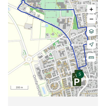
+
–
200 m