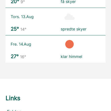
20°
få skyer
9°
Tors. 13.Aug
25°
spredte skyer
14°
Fre. 14.Aug
27°
klar himmel
16°
Links