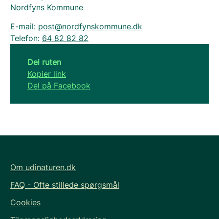
Nordfyns Kommune
E-mail:
post@nordfynskommune.dk
Telefon:
64 82 82 82
Del ruten
Kopier link
Del på Facebook
Om udinaturen.dk
FAQ - Ofte stillede spørgsmål
Cookies