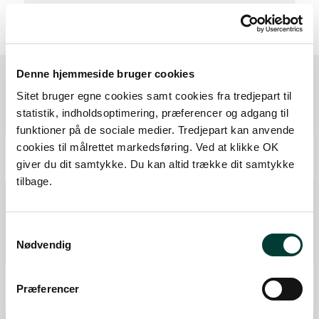
Denne hjemmeside bruger cookies
Sitet bruger egne cookies samt cookies fra tredjepart til
Ruten i detaljer
statistik, indholdsoptimering, præferencer og adgang til
funktioner på de sociale medier. Tredjepart kan anvende
cookies til målrettet markedsføring. Ved at klikke OK
Start
giver du dit samtykke. Du kan altid trække dit samtykke
Samlet:
0 km
tilbage.
Legeplads
P-plads
Samtykkevalg
Toilet
Nødvendig
Fra forrige:
0 km
Samlet:
0,0 km
Mål
Præferencer
Fra forrige:
3 km
Samlet:
3 km