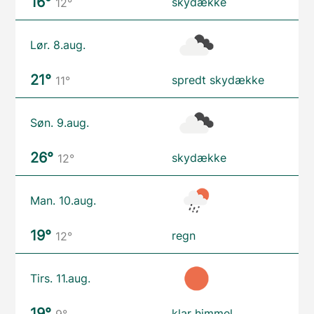
16°
skydække
12°
Lør. 8.aug.
21°
spredt skydække
11°
Søn. 9.aug.
26°
skydække
12°
Man. 10.aug.
19°
regn
12°
Tirs. 11.aug.
19°
klar himmel
9°