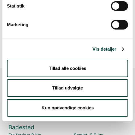
Lav stigning (maks. 1 %)
Statistik
Medium stigning (maks. 5 %)
Høj stigning (maks. 8 %)
Marketing
Stejl stigning (over 8 %)
Vis detaljer
Tillad alle cookies
Tillad udvalgte
Ruten i detaljer
Start
Kun nødvendige cookies
Samlet:
0 km
Badested
Fra forrige:
0 km
Samlet:
0,0 km