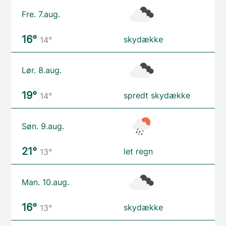
Fre. 7.aug.
16°
skydække
14°
Lør. 8.aug.
19°
spredt skydække
14°
Søn. 9.aug.
21°
let regn
13°
Man. 10.aug.
16°
skydække
13°