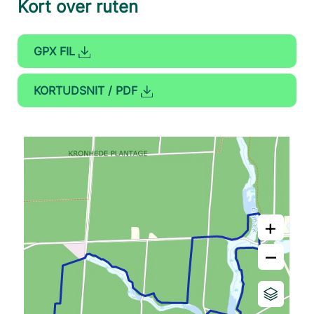
Kort over ruten
GPX FIL
KORTUDSNIT / PDF
+
–