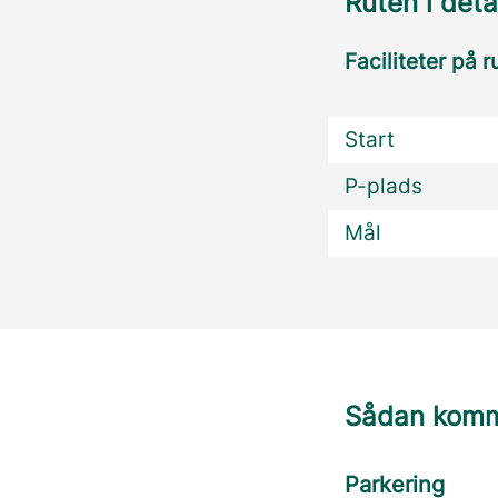
Ruten i deta
Faciliteter på r
Start
P-plads
Mål
Sådan komme
Parkering