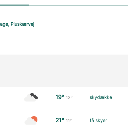
tage, Pluskærvej
19°
skydække
12°
21°
få skyer
11°