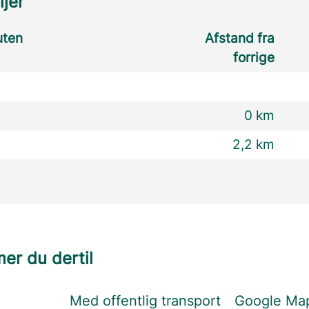
ljer
uten
Afstand fra
forrige
0 km
2,2 km
r du dertil
Med offentlig transport
Google Ma