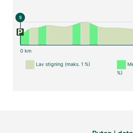
S
0 km
Lav stigning (maks. 1 %)
Me
%)