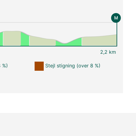
M
2,2 km
8 %)
Stejl stigning (over 8 %)