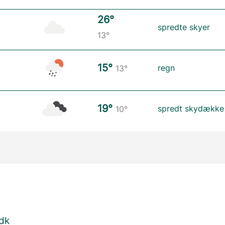
26°
spredte skyer
13°
15°
regn
13°
19°
spredt skydække
10°
.dk