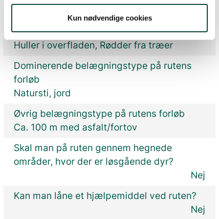
Hvilken type potentielle barrierer kan
Kun nødvendige cookies
forekomme undervejs?
Huller i overfladen, Rødder fra træer
Dominerende belægningstype på rutens
forløb
Natursti, jord
Øvrig belægningstype på rutens forløb
Ca. 100 m med asfalt/fortov
Skal man på ruten gennem hegnede
områder, hvor der er løsgående dyr?
Nej
Kan man låne et hjælpemiddel ved ruten?
Nej