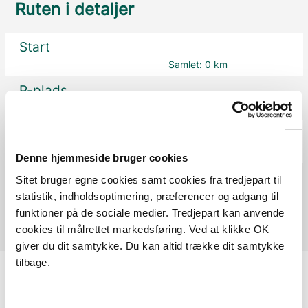
Ruten i detaljer
Start
Samlet:
0 km
P-plads
Fra forrige:
0,0 km
Samlet:
0,1 km
Borde-Bænke
Fra forrige:
0,4 km
Samlet:
0,4 km
Denne hjemmeside bruger cookies
Mål
Sitet bruger egne cookies samt cookies fra tredjepart til
Fra forrige:
1 km
Samlet:
1,4 km
statistik, indholdsoptimering, præferencer og adgang til
funktioner på de sociale medier. Tredjepart kan anvende
cookies til målrettet markedsføring. Ved at klikke OK
giver du dit samtykke. Du kan altid trække dit samtykke
tilbage.
Oplysninger om tilgængelighed