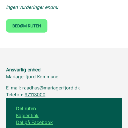
Ingen vurderinger endnu
BEDØM RUTEN
Ansvarlig enhed
Mariagerfjord Kommune
E-mail:
raadhus@mariagerfjord.dk
Telefon:
97113000
Del ruten
Kopier link
Del på Facebook