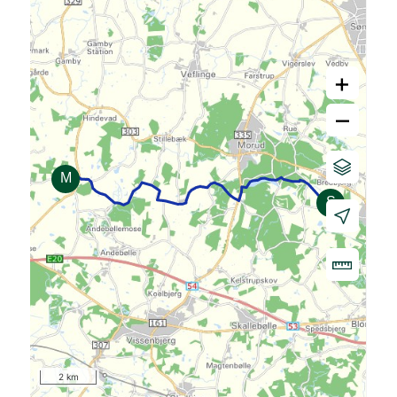
+
–
2 km