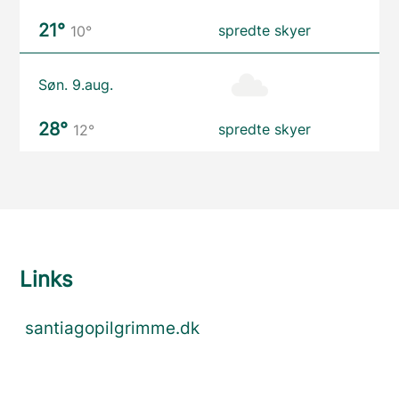
21°
spredte skyer
10°
Søn. 9.aug.
28°
spredte skyer
12°
Links
santiagopilgrimme.dk