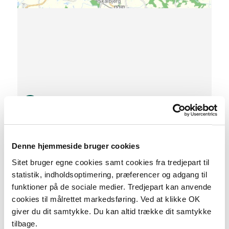
S
Denne hjemmeside bruger cookies
0 km
Sitet bruger egne cookies samt cookies fra tredjepart til
statistik, indholdsoptimering, præferencer og adgang til
Lav stigning (maks. 1 %)
funktioner på de sociale medier. Tredjepart kan anvende
Medium stigning (maks. 5 %)
cookies til målrettet markedsføring. Ved at klikke OK
giver du dit samtykke. Du kan altid trække dit samtykke
Høj stigning (maks. 8 %)
tilbage.