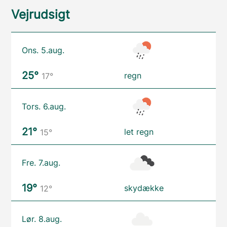
Vejrudsigt
Ons. 5.aug.
25°
regn
17°
Tors. 6.aug.
21°
let regn
15°
Fre. 7.aug.
19°
skydække
12°
Lør. 8.aug.