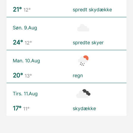
21°
spredt skydække
12°
Søn. 9.Aug
24°
spredte skyer
12°
Man. 10.Aug
20°
regn
13°
Tirs. 11.Aug
17°
skydække
11°