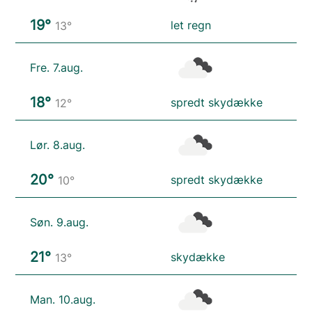
19°
let regn
13°
Fre. 7.aug.
18°
spredt skydække
12°
Lør. 8.aug.
20°
spredt skydække
10°
Søn. 9.aug.
21°
skydække
13°
Man. 10.aug.