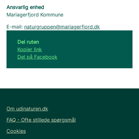
Ansvarlig enhed
Mariagerfjord Kommune
E-mail:
naturgruppen@mariagerfjord.dk
Del ruten
Kopier link
Del på Facebook
Om udinaturen.dk
FAQ - Ofte stillede spørgsmål
Cookies