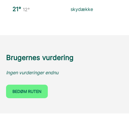
21°
skydække
12°
Brugernes vurdering
Ingen vurderinger endnu
BEDØM RUTEN