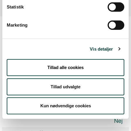
Statistik
Marketing
Oplysninger om tilgængelighed
Vis detaljer
Er der støj på rutens forløb, fx fra trafik,
motorveje, erhverv eller lign.?
Tillad alle cookies
Nej
Findes en synstolket rutebeskrivelse?
Tillad udvalgte
Nej
Findes en rutebeskrivelse for mennesker
Kun nødvendige cookies
med autisme?
Nej