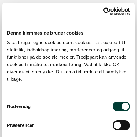
Ruten i detaljer
Start
Denne hjemmeside bruger cookies
Samlet:
0 km
Sitet bruger egne cookies samt cookies fra tredjepart til
Udsigtspunkt
statistik, indholdsoptimering, præferencer og adgang til
Fra forrige:
0 km
Samlet:
0,0 km
funktioner på de sociale medier. Tredjepart kan anvende
cookies til målrettet markedsføring. Ved at klikke OK
P-plads
giver du dit samtykke. Du kan altid trække dit samtykke
Fra forrige:
0,2 km
Samlet:
0,2 km
tilbage.
Borde-Bænke
Information
Samtykkevalg
Toilet
Nødvendig
Fra forrige:
2,6 km
Samlet:
2,8 km
Mål
Præferencer
Fra forrige:
0,2 km
Samlet:
3,0 km