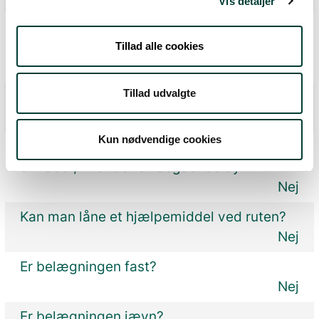
Vis detaljer
Dominerende belægningstype på rutens
forløb
Tillad alle cookies
Trampesti
Tillad udvalgte
Øvrig belægningstype på rutens forløb
Grusvej
Kun nødvendige cookies
Skal man på ruten gennem hegnede
områder, hvor der er løsgående dyr?
Nej
Kan man låne et hjælpemiddel ved ruten?
Nej
Er belægningen fast?
Nej
Er belægningen jævn?