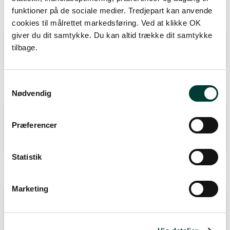
motorveje, erhverv eller lign.?
funktioner på de sociale medier. Tredjepart kan anvende
Nej
cookies til målrettet markedsføring. Ved at klikke OK
giver du dit samtykke. Du kan altid trække dit samtykke
Hvilke andre brugere benytter ofte ruten?
tilbage.
Gående
Findes en synstolket rutebeskrivelse?
Samtykkevalg
Nej
Nødvendig
Findes en rutebeskrivelse for mennesker
Præferencer
med autisme?
Nej
Statistik
Kobling til offentlig transport
Nej
Marketing
Hvilken type potentielle barrierer kan
forekomme undervejs?
Huller i overfladen, Rødder fra træer