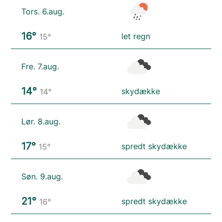
Tors. 6.aug.
16°
let regn
15°
Fre. 7.aug.
14°
skydække
14°
Lør. 8.aug.
17°
spredt skydække
15°
Søn. 9.aug.
21°
spredt skydække
16°