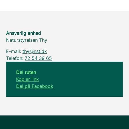
Ansvarlig enhed
Naturstyrelsen Thy
E-mail:
thy@nst.dk
Telefon:
72 54 39 65
Del ruten
Kopier link
Del på Facebook