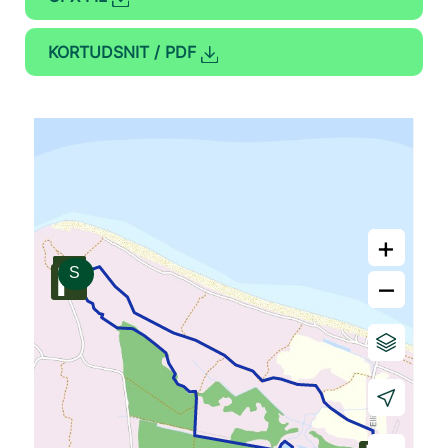
KORTUDSNIT / PDF
+
–