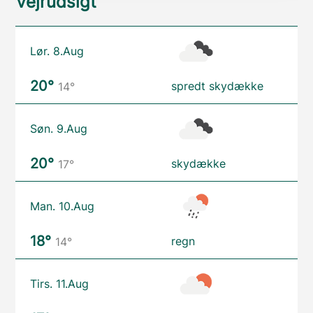
Vejrudsigt
Lør. 8.Aug
20°
spredt skydække
14°
Søn. 9.Aug
20°
skydække
17°
Man. 10.Aug
18°
regn
14°
Tirs. 11.Aug