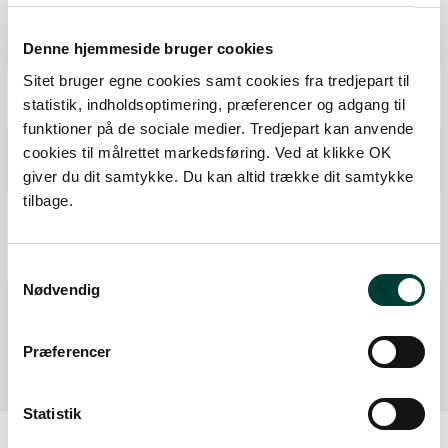
Ruten i detaljer
Denne hjemmeside bruger cookies
Sitet bruger egne cookies samt cookies fra tredjepart til
Start
statistik, indholdsoptimering, præferencer og adgang til
Samlet:
0 km
funktioner på de sociale medier. Tredjepart kan anvende
Borde-Bænke
cookies til målrettet markedsføring. Ved at klikke OK
Fra forrige:
2,3 km
Samlet:
2,4 km
giver du dit samtykke. Du kan altid trække dit samtykke
tilbage.
Cykelservice
Toilet
Fra forrige:
0,1 km
Samlet:
2,4 km
Samtykkevalg
Nødvendig
Mål
Fra forrige:
0,0 km
Samlet:
2,4 km
Præferencer
Statistik