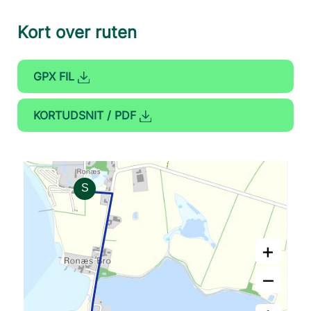
Kort over ruten
GPX FIL
KORTUDSNIT / PDF
+
–