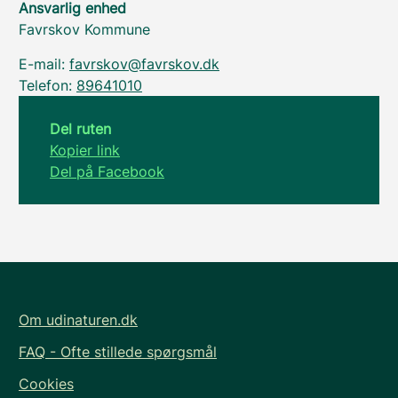
Ansvarlig enhed
Favrskov Kommune
E-mail:
favrskov@favrskov.dk
Telefon:
89641010
Del ruten
Kopier link
Del på Facebook
Om udinaturen.dk
FAQ - Ofte stillede spørgsmål
Cookies