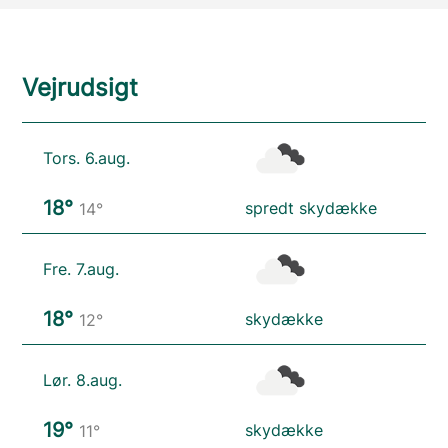
Vejrudsigt
Tors. 6.aug.
18°
spredt skydække
14°
Fre. 7.aug.
18°
skydække
12°
Lør. 8.aug.
19°
skydække
11°