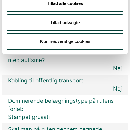
Er der støj på rutens forløb, fx fra trafik,
Tillad alle cookies
motorveje, erhverv eller lign.?
Nej
Tillad udvalgte
Findes en synstolket rutebeskrivelse?
Nej
Kun nødvendige cookies
Findes en rutebeskrivelse for mennesker
med autisme?
Nej
Kobling til offentlig transport
Nej
Dominerende belægningstype på rutens
forløb
Stampet grussti
Skal man på ruten gennem hegnede