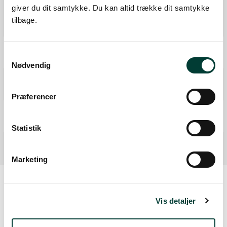
giver du dit samtykke. Du kan altid trække dit samtykke
Ruten i detaljer
tilbage.
Start
Samtykkevalg
Samlet:
0 km
Nødvendig
P-plads
Fra forrige:
1,1 km
Samlet:
1,2 km
Præferencer
Mål
Fra forrige:
0,4 km
Samlet:
1,6 km
Statistik
Marketing
Vis detaljer
Oplysninger om tilgængelighed