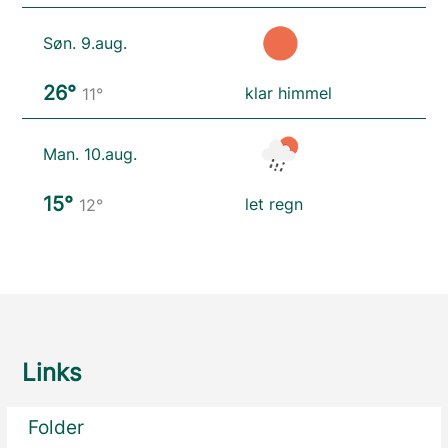
Søn. 9.aug.
26°
klar himmel
11°
Man. 10.aug.
15°
let regn
12°
Links
Folder