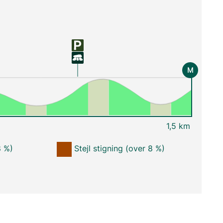
M
1,5 km
8 %)
Stejl stigning (over 8 %)