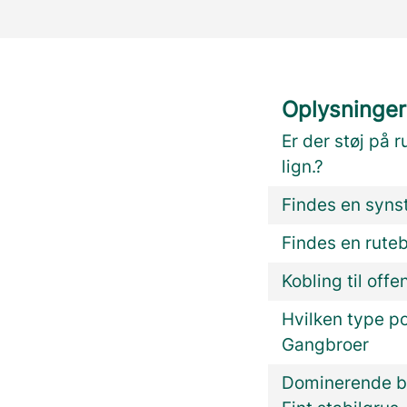
Oplysninger
Er der støj på r
lign.?
Findes en synst
Findes en rute
Kobling til offe
Hvilken type p
Gangbroer
Dominerende be