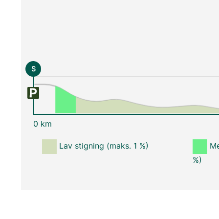
S
0 km
Lav stigning (maks. 1 %)
Me
%)