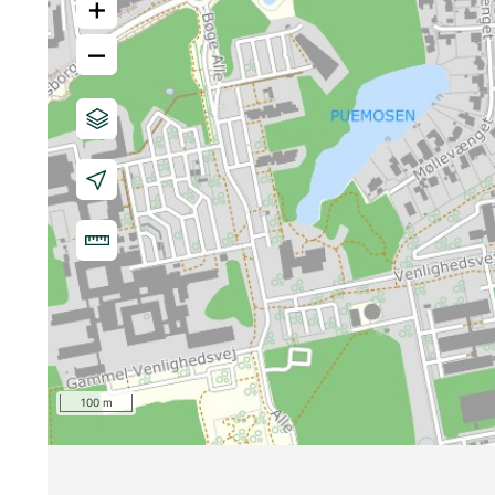
+
–
100 m