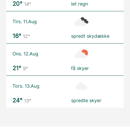
20°
let regn
14°
Tirs. 11.Aug
16°
spredt skydække
12°
Ons. 12.Aug
21°
få skyer
9°
Tors. 13.Aug
24°
spredte skyer
13°