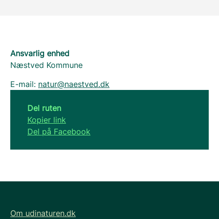
Ansvarlig enhed
Næstved Kommune
E-mail:
natur@naestved.dk
Del ruten
Kopier link
Del på Facebook
Om udinaturen.dk