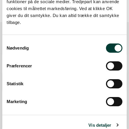
funktioner på de sociale medier. Tredjepart kan anvende
cookies til målrettet markedsføring. Ved at klikke OK
giver du dit samtykke. Du kan altid trække dit samtykke
tilbage.
Samtykkevalg
Ruten i detaljer
Nødvendig
Start
Præferencer
Samlet:
0 km
Kulturhistorie
Statistik
Fra forrige:
5,0 km
Samlet:
5 km
P-plads
Marketing
Fra forrige:
0,2 km
Samlet:
5,1 km
Bålhytte
Fra forrige:
0,8 km
Samlet:
5,8 km
Vis detaljer