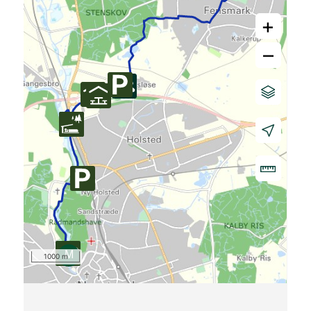
+
–
1000 m