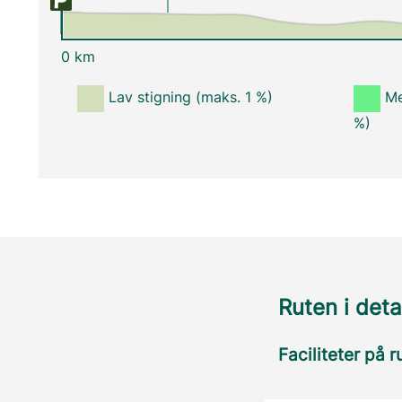
0 km
Lav stigning (maks. 1 %)
Me
%)
Ruten i deta
Faciliteter på r