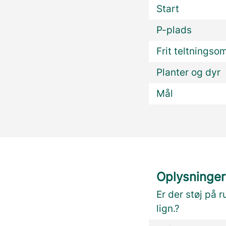
Start
P-plads
Frit teltningso
Planter og dyr
Mål
Oplysninger
Er der støj på r
lign.?