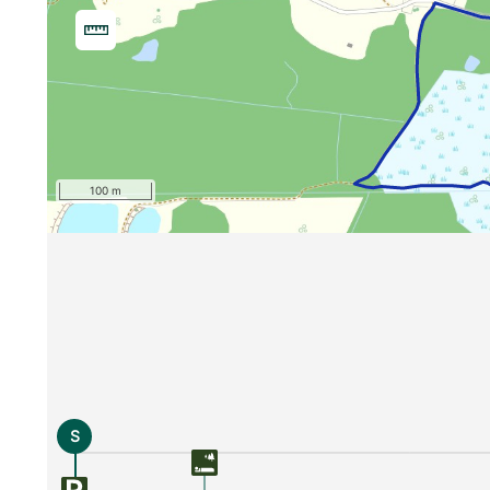
100 m
S