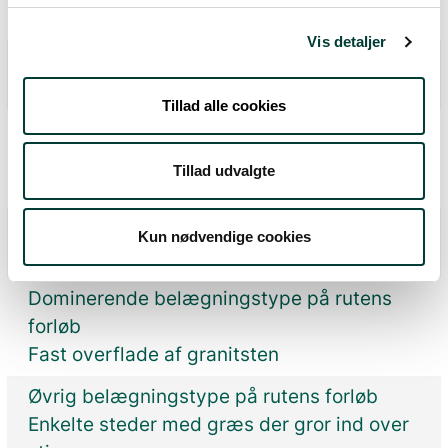
Ja
Vis detaljer
Findes en synstolket rutebeskrivelse?
Nej
Tillad alle cookies
Findes en rutebeskrivelse for mennesker
med autisme?
Tillad udvalgte
Nej
Kobling til offentlig transport
Kun nødvendige cookies
Ja
Dominerende belægningstype på rutens
forløb
Fast overflade af granitsten
Øvrig belægningstype på rutens forløb
Enkelte steder med græs der gror ind over