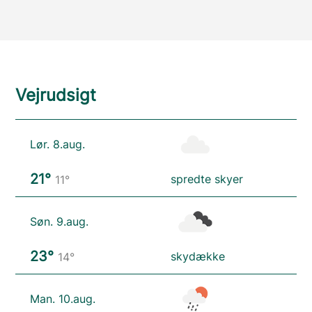
Vejrudsigt
Lør. 8.aug.
21°
spredte skyer
11°
Søn. 9.aug.
23°
skydække
14°
Man. 10.aug.