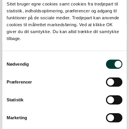
Udsigtstårn
Sitet bruger egne cookies samt cookies fra tredjepart til
statistik, indholdsoptimering, præferencer og adgang til
Kælkebakke
funktioner på de sociale medier. Tredjepart kan anvende
Fra forrige:
1,2 km
Samlet:
1,2 km
cookies til målrettet markedsføring. Ved at klikke OK
P-plads
giver du dit samtykke. Du kan altid trække dit samtykke
Fra forrige:
0,2 km
Samlet:
1,4 km
tilbage.
Mål
Fra forrige:
0,1 km
Samlet:
1,4 km
Samtykkevalg
Nødvendig
Præferencer
Statistik
Oplysninger om tilgængelighed
Er der støj på rutens forløb, fx fra trafik,
Marketing
motorveje, erhverv eller lign.?