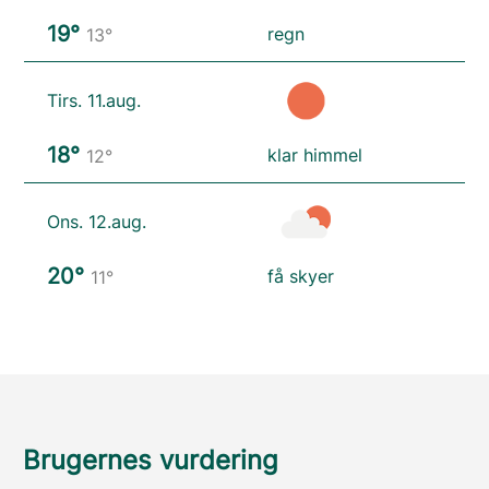
19°
regn
13°
Tirs. 11.aug.
18°
klar himmel
12°
Ons. 12.aug.
20°
få skyer
11°
Brugernes vurdering