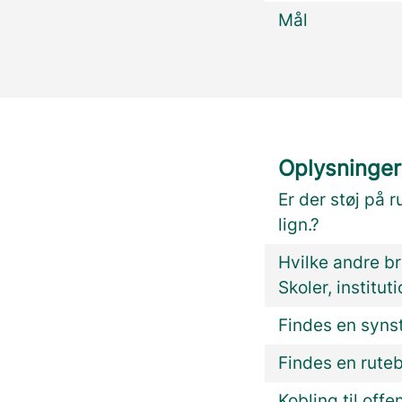
Mål
Oplysninger
Er der støj på r
lign.?
Hvilke andre br
Skoler, institut
Findes en synst
Findes en rute
Kobling til offe