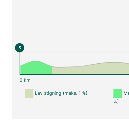
S
0 km
Lav stigning (maks. 1 %)
Me
%)