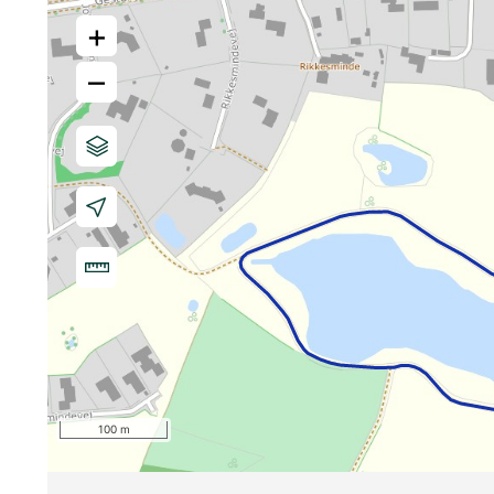
+
–
100 m