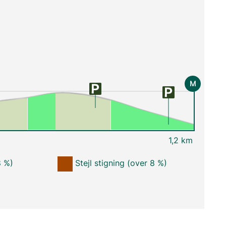
M
1,2 km
8 %)
Stejl stigning (over 8 %)