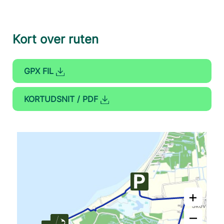
Kort over ruten
GPX FIL
KORTUDSNIT / PDF
+
–