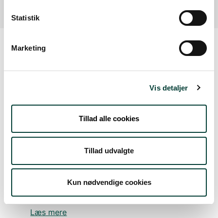
Statistik
Marketing
Sådan kommer du dertil
Vis detaljer
Parkering
Med offentlig transport
Tillad alle cookies
Google Maps
Tillad udvalgte
Kun nødvendige cookies
Parkeringsplads
Parkeringsplads tæt på stranden
Læs mere