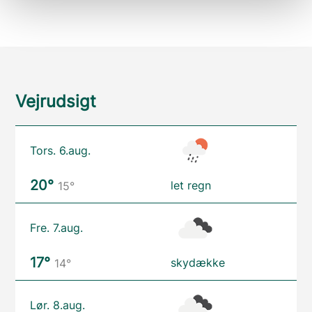
Vejrudsigt
Tors. 6.aug.
20°
let regn
15°
Fre. 7.aug.
17°
skydække
14°
Lør. 8.aug.