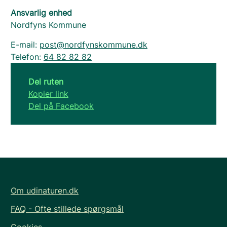
Ansvarlig enhed
Nordfyns Kommune
E-mail:
post@nordfynskommune.dk
Telefon:
64 82 82 82
Del ruten
Kopier link
Del på Facebook
Om udinaturen.dk
FAQ - Ofte stillede spørgsmål