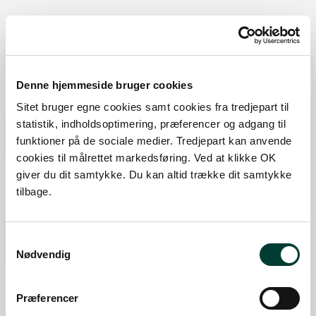
Ruten i detaljer
Start
Denne hjemmeside bruger cookies
Samlet:
0 km
Sitet bruger egne cookies samt cookies fra tredjepart til
statistik, indholdsoptimering, præferencer og adgang til
P-plads
funktioner på de sociale medier. Tredjepart kan anvende
Fra forrige:
3,5 km
Samlet:
3,6 km
cookies til målrettet markedsføring. Ved at klikke OK
Shelter på primitiv overnatningsplads
giver du dit samtykke. Du kan altid trække dit samtykke
Fiskeri tilladt
tilbage.
Fra forrige:
1,3 km
Samlet:
4,8 km
Borde-Bænke
Samtykkevalg
Nødvendig
Fra forrige:
2,4 km
Samlet:
7,2 km
Mål
Præferencer
Fra forrige:
0,2 km
Samlet:
7,3 km