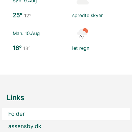
Søn. 9.Aug
25°
spredte skyer
12°
Man. 10.Aug
16°
let regn
13°
Links
Folder
assensby.dk