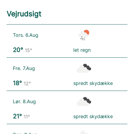
Vejrudsigt
Tors. 6.Aug
20°
let regn
15°
Fre. 7.Aug
18°
spredt skydække
12°
Lør. 8.Aug
21°
spredt skydække
11°