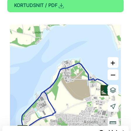
KORTUDSNIT / PDF
+
–