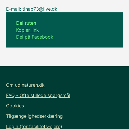
E-mail:
tinap73@live.dk
Del ruten
Kopier link
Del på Facebook
Om udinaturen.dk
FAQ - Ofte stillede spørgsmål
Cookies
Tilgængelighedserklæring
Login (for facilitets-ejere)