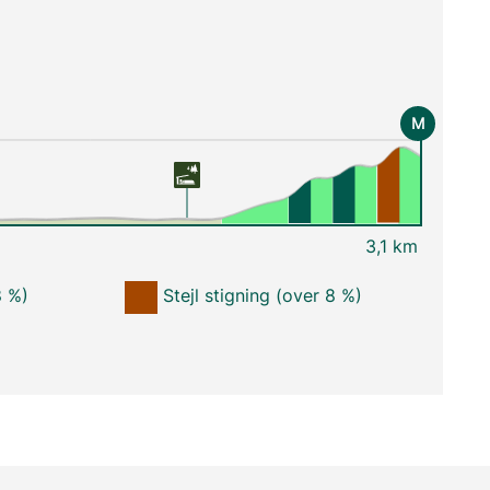
M
3,1 km
8 %)
Stejl stigning (over 8 %)