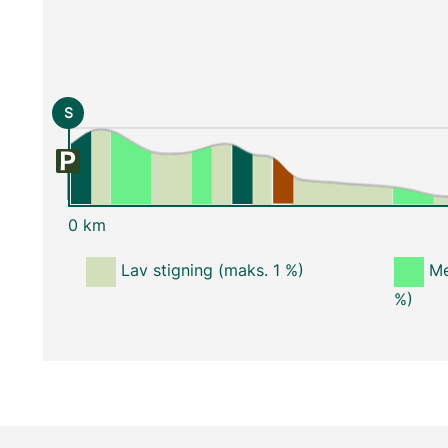
S
0 km
Lav stigning (maks. 1 %)
Me
%)