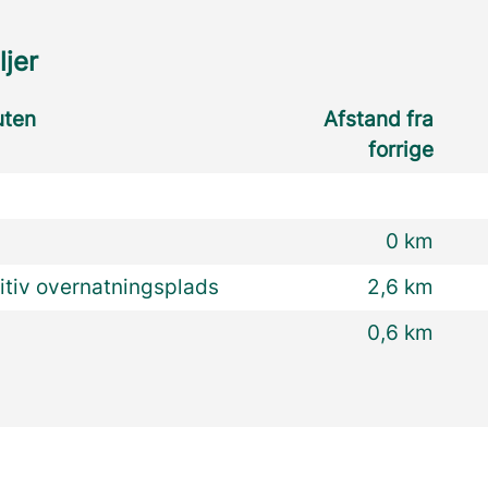
ljer
uten
Afstand fra
forrige
0 km
itiv overnatningsplads
2,6 km
0,6 km