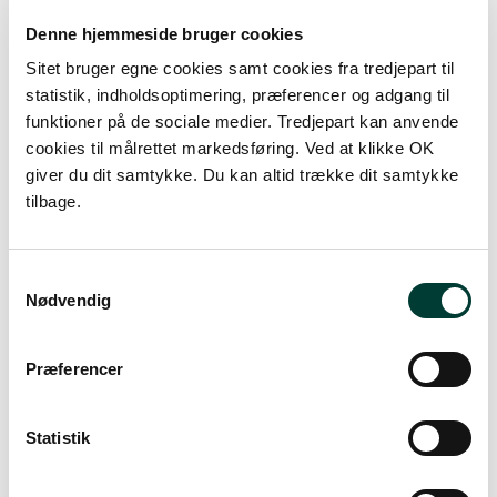
Denne hjemmeside bruger cookies
Sitet bruger egne cookies samt cookies fra tredjepart til
statistik, indholdsoptimering, præferencer og adgang til
funktioner på de sociale medier. Tredjepart kan anvende
S
cookies til målrettet markedsføring. Ved at klikke OK
giver du dit samtykke. Du kan altid trække dit samtykke
tilbage.
0 km
Samtykkevalg
Nødvendig
Lav stigning (maks. 1 %)
Medium stigning (maks. 5 %)
Præferencer
Høj stigning (maks. 8 %)
Stejl stigning (over 8 %)
Statistik