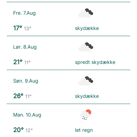
Fre. 7.Aug
17°
skydække
13°
Lør. 8.Aug
21°
spredt skydække
11°
Søn. 9.Aug
26°
skydække
11°
Man. 10.Aug
20°
let regn
12°