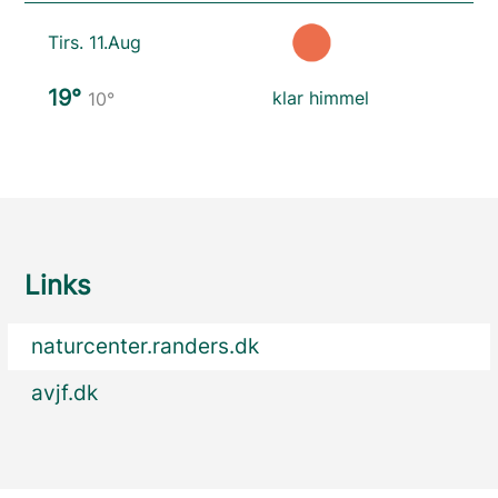
Tirs. 11.Aug
19°
klar himmel
10°
Links
naturcenter.randers.dk
avjf.dk