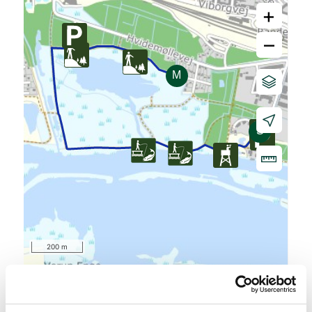
+
–
200 m