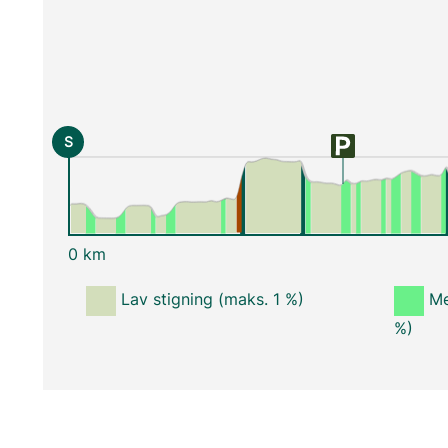
S
0 km
Lav stigning (maks. 1 %)
Me
%)