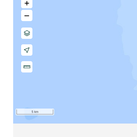
+
–
5 km