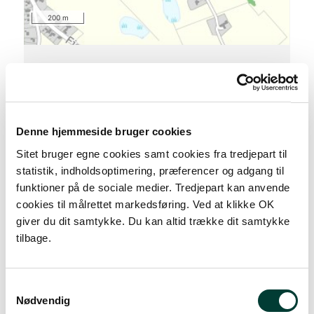
200 m
Denne hjemmeside bruger cookies
Sitet bruger egne cookies samt cookies fra tredjepart til
statistik, indholdsoptimering, præferencer og adgang til
S
funktioner på de sociale medier. Tredjepart kan anvende
cookies til målrettet markedsføring. Ved at klikke OK
giver du dit samtykke. Du kan altid trække dit samtykke
tilbage.
0 km
Lav stigning (maks. 1 %)
Samtykkevalg
Nødvendig
Medium stigning (maks. 5 %)