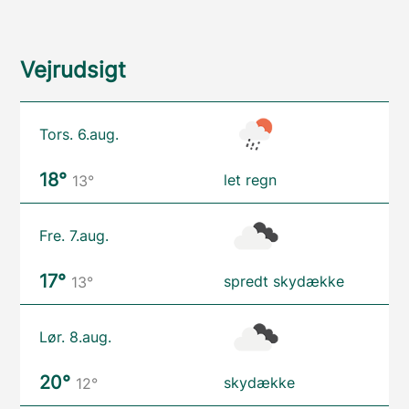
Vejrudsigt
Tors. 6.aug.
18°
let regn
13°
Fre. 7.aug.
17°
spredt skydække
13°
Lør. 8.aug.
20°
skydække
12°