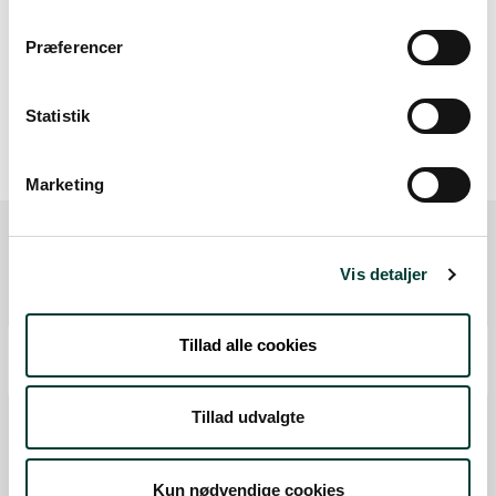
Høj stigning (maks. 8 %)
Præferencer
Stejl stigning (over 8 %)
Statistik
Marketing
Vis detaljer
Ruten i detaljer
Start
Tillad alle cookies
Samlet:
0 km
Mål
Tillad udvalgte
Fra forrige:
3 km
Samlet:
3,0 km
Kun nødvendige cookies