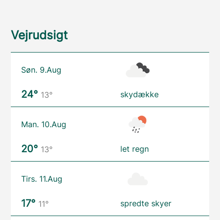
Vejrudsigt
Søn. 9.Aug
24°
skydække
13°
Man. 10.Aug
20°
let regn
13°
Tirs. 11.Aug
17°
spredte skyer
11°