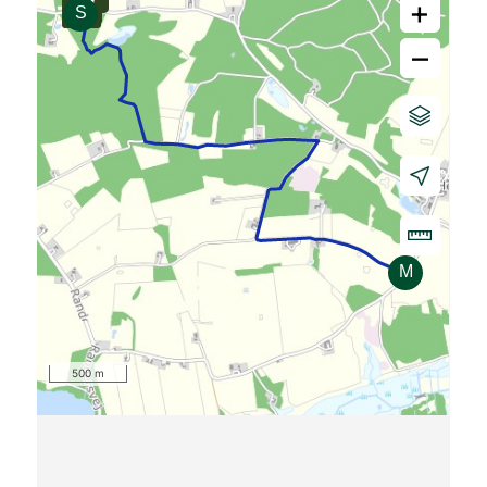
+
–
500 m