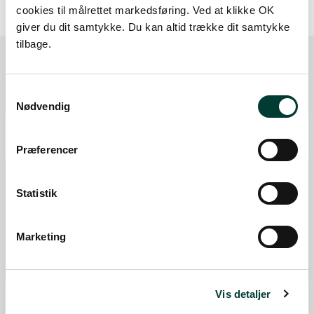
cookies til målrettet markedsføring. Ved at klikke OK
giver du dit samtykke. Du kan altid trække dit samtykke
tilbage.
Ruten i detaljer
Samtykkevalg
Nødvendig
Start
Samlet:
0 km
Præferencer
Shelter på primitiv overnatningsplads
Vandpost
Statistik
Vandpost
P-plads
Marketing
P-plads
Fra forrige:
0 km
Samlet:
0,0 km
Mål
Vis detaljer
Fra forrige:
4,2 km
Samlet:
4,2 km