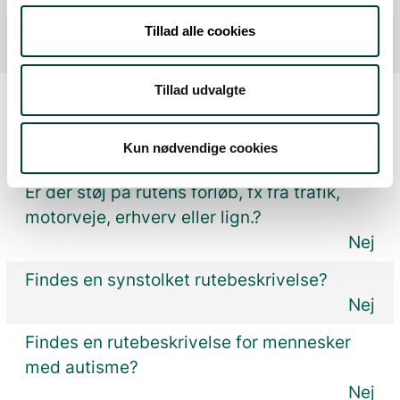
Tillad alle cookies
Tillad udvalgte
Oplysninger om tilgængelighed
Kun nødvendige cookies
Er der støj på rutens forløb, fx fra trafik,
motorveje, erhverv eller lign.?
Nej
Findes en synstolket rutebeskrivelse?
Nej
Findes en rutebeskrivelse for mennesker
med autisme?
Nej