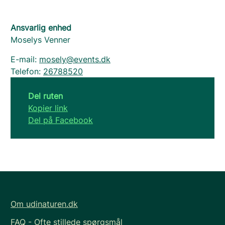
Ansvarlig enhed
Moselys Venner
E-mail:
mosely@events.dk
Telefon:
26788520
Del ruten
Kopier link
Del på Facebook
Om udinaturen.dk
FAQ - Ofte stillede spørgsmål