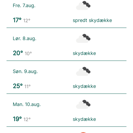
Fre. 7.aug.
17°
spredt skydække
12°
Lør. 8.aug.
20°
skydække
10°
Søn. 9.aug.
25°
skydække
11°
Man. 10.aug.
19°
skydække
12°