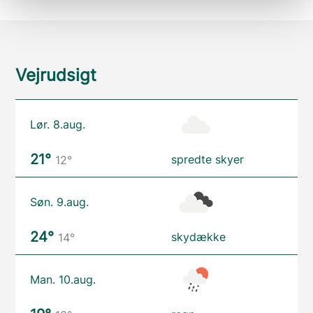
Vejrudsigt
Lør. 8.aug.
21°
spredte skyer
12°
Søn. 9.aug.
24°
skydække
14°
Man. 10.aug.