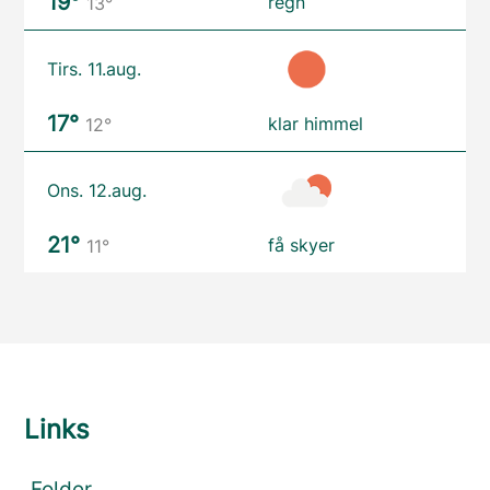
19°
regn
13°
Tirs. 11.aug.
17°
klar himmel
12°
Ons. 12.aug.
21°
få skyer
11°
Links
Folder