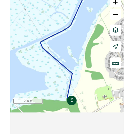
+
–
200 m