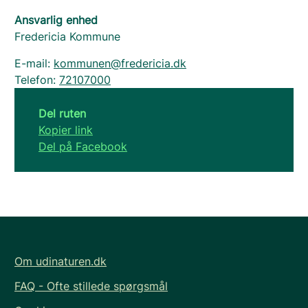
Ansvarlig enhed
Fredericia Kommune
E-mail:
kommunen@fredericia.dk
Telefon:
72107000
Del ruten
Kopier link
Del på Facebook
Om udinaturen.dk
FAQ - Ofte stillede spørgsmål