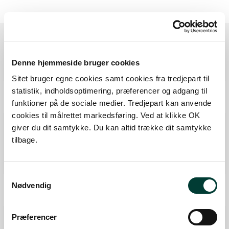
Ruten i detaljer
Denne hjemmeside bruger cookies
Sitet bruger egne cookies samt cookies fra tredjepart til
Start
statistik, indholdsoptimering, præferencer og adgang til
funktioner på de sociale medier. Tredjepart kan anvende
Samlet:
0 km
cookies til målrettet markedsføring. Ved at klikke OK
P-plads
giver du dit samtykke. Du kan altid trække dit samtykke
Fiskeri tilladt
tilbage.
Isætningssted
Fra forrige:
1,2 km
Samlet:
1,2 km
Samtykkevalg
Mål
Nødvendig
Fra forrige:
0,0 km
Samlet:
1,2 km
Præferencer