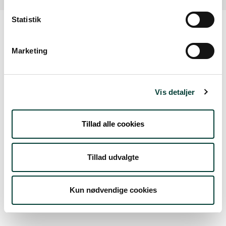
Statistik
Sådan kommer du dertil
Marketing
Parkering
Vis detaljer
Med offentlig transport
Google Maps
Tillad alle cookies
Tillad udvalgte
P-plads v. Egeskovvej
Parkeringsplads
Kun nødvendige cookies
Læs mere