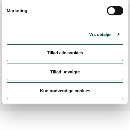
Marketing
Ruten i detaljer
Vis detaljer
Start
Samlet:
0 km
Tillad alle cookies
Shelter på primitiv overnatningsplads
Fra forrige:
0,6 km
Samlet:
0,6 km
Tillad udvalgte
Mål
Fra forrige:
0,0 km
Samlet:
0,6 km
Kun nødvendige cookies