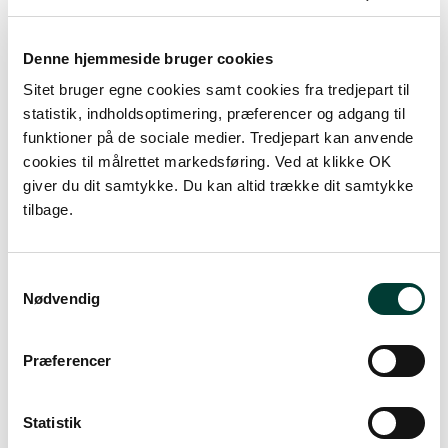
Denne hjemmeside bruger cookies
S
Sitet bruger egne cookies samt cookies fra tredjepart til
statistik, indholdsoptimering, præferencer og adgang til
funktioner på de sociale medier. Tredjepart kan anvende
cookies til målrettet markedsføring. Ved at klikke OK
giver du dit samtykke. Du kan altid trække dit samtykke
0 km
tilbage.
Lav stigning (maks. 1 %)
Medium stigning (maks. 5 %)
Samtykkevalg
Nødvendig
Høj stigning (maks. 8 %)
Stejl stigning (over 8 %)
Præferencer
Statistik