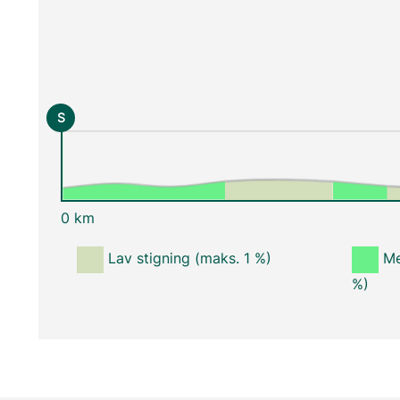
S
0 km
Lav stigning (maks. 1 %)
Me
%)