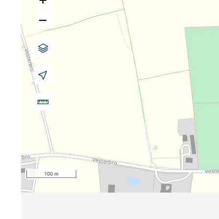
–
100 m