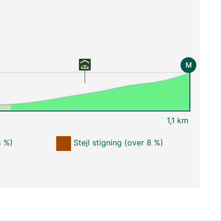
M
1,1 km
8 %)
Stejl stigning (over 8 %)