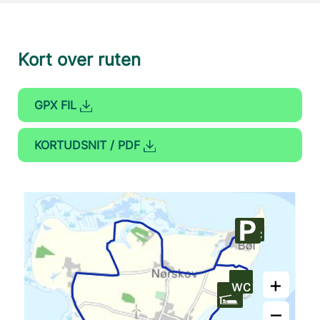
Kort over ruten
GPX FIL
KORTUDSNIT / PDF
+
–