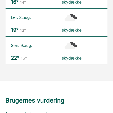
16°
skydække
14°
Lør. 8.aug.
19°
skydække
13°
Søn. 9.aug.
22°
skydække
15°
Brugernes vurdering