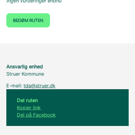
Ingen vurderinger endnu
BEDØM RUTEN
Ansvarlig enhed
Struer Kommune
E-mail:
tda@struer.dk
Del ruten
Kopier link
Del på Facebook