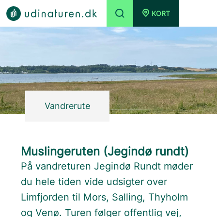
KORT
Vandrerute
Muslingeruten (Jegindø rundt)
På vandreturen Jegindø Rundt møder
du hele tiden vide udsigter over
Limfjorden til Mors, Salling, Thyholm
og Venø. Turen følger offentlig vej,